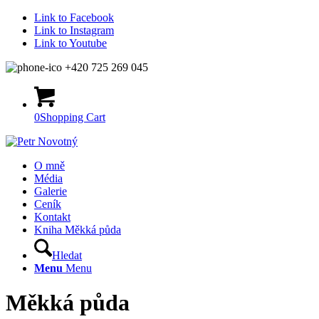
Link to Facebook
Link to Instagram
Link to Youtube
+420 725 269 045
0
Shopping Cart
O mně
Média
Galerie
Ceník
Kontakt
Kniha Měkká půda
Hledat
Menu
Menu
Měkká půda