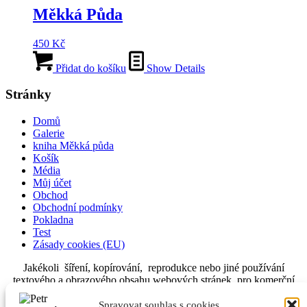
Měkká Půda
450
Kč
Přidat do košíku
Show Details
Stránky
Domů
Galerie
kniha Měkká půda
Košík
Média
Můj účet
Obchod
Obchodní podmínky
Pokladna
Test
Zásady cookies (EU)
Jakékoli šíření, kopírování, reprodukce nebo jiné používání
textového a obrazového obsahu webových stránek pro komerční
i nekomerční účely je bez písemného souhlasu provozovatele
zakázáno.
Spravovat souhlas s cookies